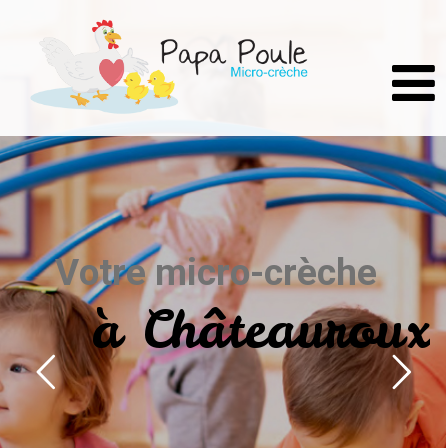
V
o
t
r
e
m
i
c
r
o
-
c
r
è
c
h
e
à
C
h
â
t
e
a
u
r
o
u
x